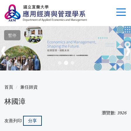
跳
到
主
要
內
暫停
容
區
❰
首頁
兼任師資
林國漳
瀏覽數:
3926
友善列印
分享