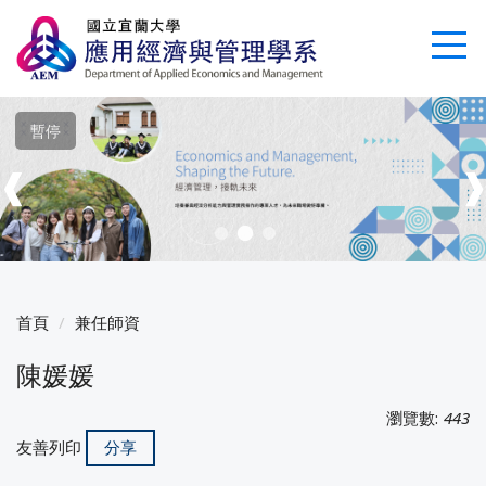
跳
到
主
要
內
暫停
容
區
❰
首頁
兼任師資
陳媛媛
瀏覽數:
443
友善列印
分享