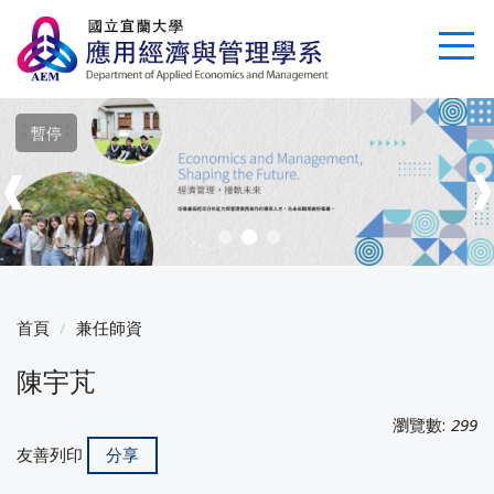
跳
到
主
要
內
暫停
容
區
❰
首頁
兼任師資
陳宇芃
瀏覽數:
299
友善列印
分享