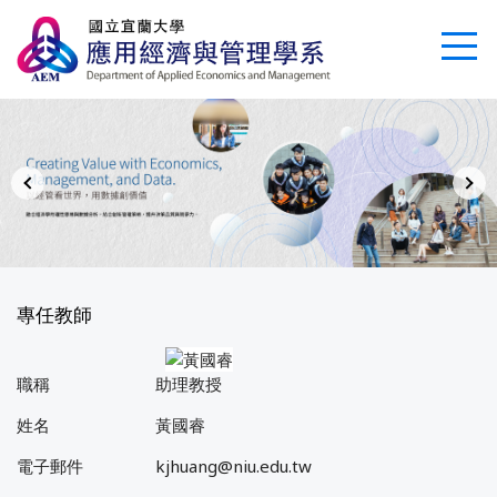
跳
到
主
要
內
容
區
專任教師
職稱
助理教授
姓名
黃國睿
電子郵件
kjhuang@niu.edu.tw