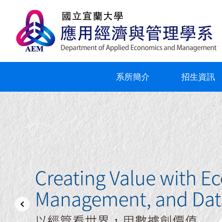
跳
到
主
要
內
容
區
系所簡介
招生資訊