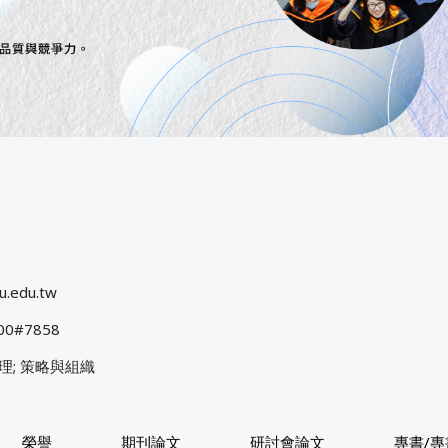
u.edu.tw
400#7858
理; 策略與組織
榮譽
期刊論文
研討會論文
專書/