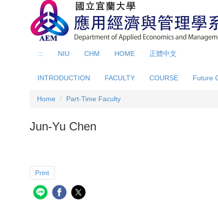
Jump
to
the
main
content
:::
NIU
CHM
HOME
正體中文
block
INTRODUCTION
FACULTY
COURSE
Future 
Home
Part-Time Faculty
Jun-Yu Chen
Print