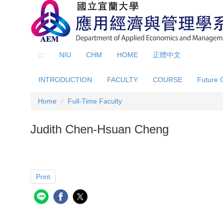
Jump
to
the
main
content
:::
NIU
CHM
HOME
正體中文
block
INTRODUCTION
FACULTY
COURSE
Future 
Home
Full-Time Faculty
Judith Chen-Hsuan Cheng
Print